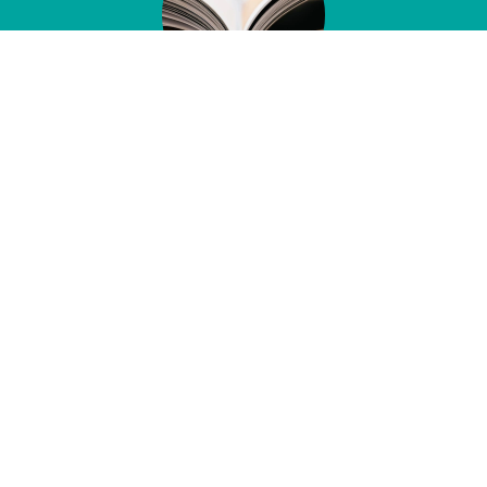
1. Développement des compétences
professionnelles
Former et accompagner dans des contextes exigeants
AM GRH conçoit des dispositifs de formation et
d'accompagnement collectif lorsque les situations
rencontrées dans les organisations nécessitent un travail
d'analyse et de mise en discussion du fonctionnement réel,
et non le déploiement de réponses prêtes à l'emploi.
La formation est utilisée pour analyser les situations
rencontrées, afin de clarifier les enjeux en présence
et de construire des pistes d'action directement
mobilisables.
AM GRH s'appuie sur une offre de formation indicative,
utilisée comme cadre de travail et de structuration
des interventions.