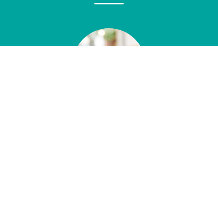
1. Développement des compétences
professionnelles
Former et accompagner dans des contextes exigeants
AM GRH conçoit des dispositifs de formation et
d'accompagnement collectif lorsque les situations
rencontrées dans les organisations nécessitent un travail
d'analyse et de mise en discussion du fonctionnement réel,
et non le déploiement de réponses prêtes à l'emploi.
La formation est utilisée pour analyser les situations
rencontrées, afin de clarifier les enjeux en présence