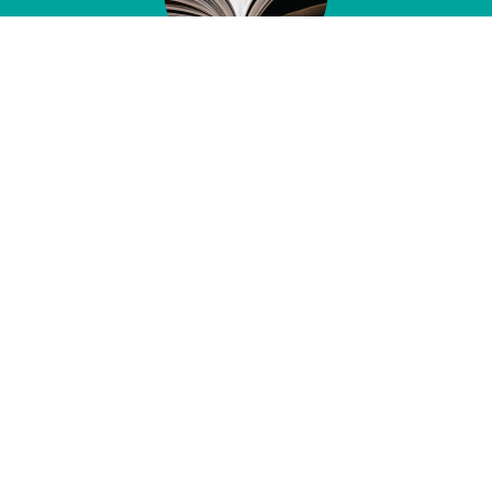
1. Développement des compétences
professionnelles
Former et accompagner dans des contextes exigeants
AM GRH conçoit des dispositifs de formation et
d'accompagnement collectif lorsque les situations
rencontrées dans les organisations nécessitent un travail
d'analyse et de mise en discussion du fonctionnement réel,
et non le déploiement de réponses prêtes à l'emploi.
La formation est utilisée pour analyser les situations
rencontrées, afin de clarifier les enjeux en présence
et de construire des pistes d'action directement
mobilisables.
AM GRH s'appuie sur une offre de formation indicative,
utilisée comme cadre de travail et de structuration
des interventions.
Dans la pratique, les contenus, formats et modalités sont