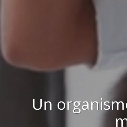
Un organism
m