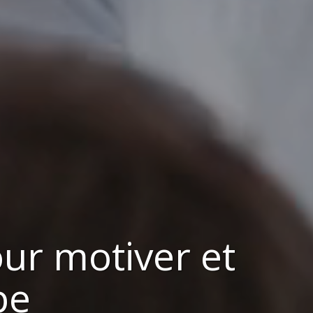
our
motiver et
pe