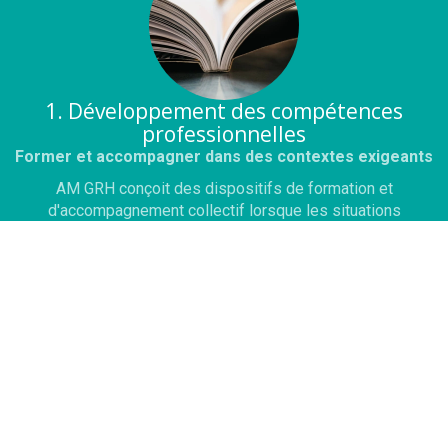
1. Développement des compétences
professionnelles
Former et accompagner dans des contextes exigeants
AM GRH conçoit des dispositifs de formation et
d'accompagnement collectif lorsque les situations
rencontrées dans les organisations nécessitent un travail
d'analyse et de mise en discussion du fonctionnement réel,
et non le déploiement de réponses prêtes à l'emploi.
La formation est utilisée pour analyser les situations
rencontrées, afin de clarifier les enjeux en présence
et de construire des pistes d'action directement
mobilisables.
AM GRH s'appuie sur une offre de formation indicative,
utilisée comme cadre de travail et de structuration