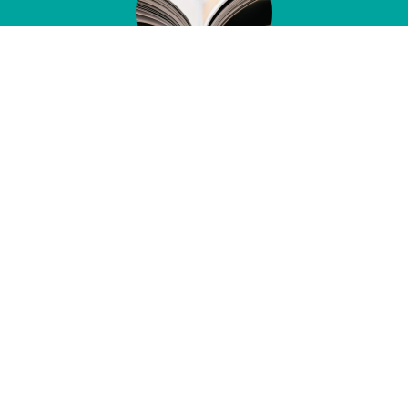
1. Développement des compétences
professionnelles
Former et accompagner dans des contextes exigeants
AM GRH conçoit des dispositifs de formation et
d'accompagnement collectif lorsque les situations
rencontrées dans les organisations nécessitent un travail
d'analyse et de mise en discussion du fonctionnement réel,
et non le déploiement de réponses prêtes à l'emploi.
La formation est utilisée pour analyser les situations
rencontrées, afin de clarifier les enjeux en présence
et de construire des pistes d'action directement
mobilisables.
AM GRH s'appuie sur une offre de formation indicative,
utilisée comme cadre de travail et de structuration
des interventions.