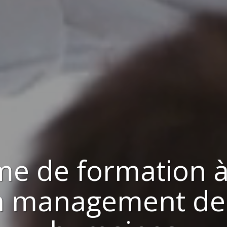
me de formation 
en management de