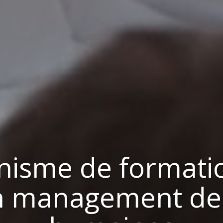
nisme de formati
en management de