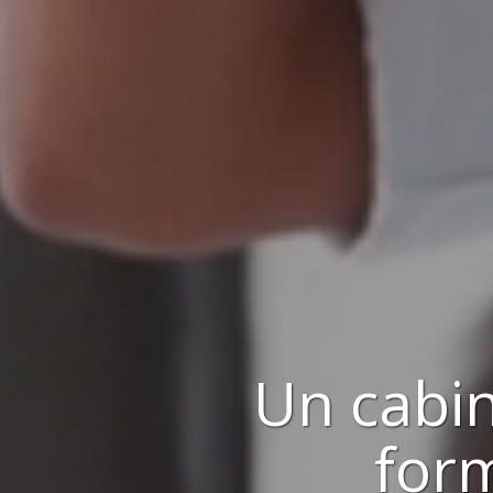
Un
cabin
for